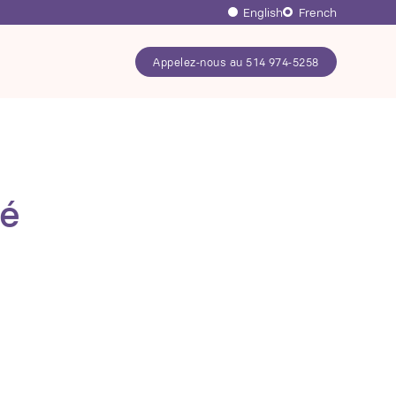
English
French
Appelez-nous au 514 974-5258
té