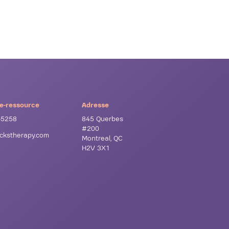
e-ressource
Adresse
-5258
845 Querbes
#200
ockstherapy.com
Montreal, QC
H2V 3X1